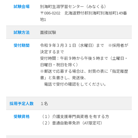
試験会場
別海町生涯学習センター（みなくる）
〒086-0202 北海道野付郡別海町別海旭町149番
地1
試験方法
面接試験
受付期間
令和９年３月３１日（水曜日）まで ※採用者が
決定するまで
受付時間：午前９時から午後５時まで（土曜日・
日曜日・祝日を除く）
※郵送で応募する場合は、封筒の表に「指定履歴
書」と朱書きし、発送後、
電話で受付の確認をしてください。
採用予定人数
１名
受験資格
（１）介護支援専門員資格 を有する方
（２）普通自動車免許（AT限定可）