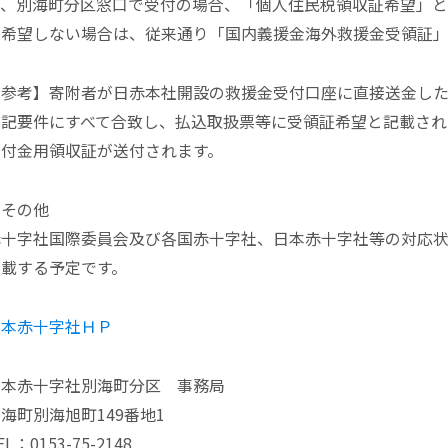
で、別海町分区窓口で受付の場合、「個人住民税領収証希望」
※希望しない場合は、従来通り「国内義援金海外救援金受領証
【参考】寄附者が日赤本社開設の救援金受付口座に直接送金し
上記要件にすべて合致し、払込取扱票等に受領証希望と記載さ
寄付金用領収証が送付されます。
・その他
赤十字社国際委員会及び各国赤十字社、日本赤十字社等の対応
掲載する予定です。
日本赤十字社ＨＰ
日本赤十字社別海町分区 事務局
海町別海旭町149番地1
EL：0153-75-2148